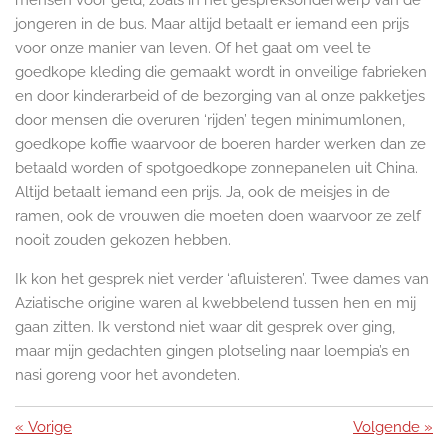
mensen voor geld, zoals in het gespreksonderwerp van de
jongeren in de bus. Maar altijd betaalt er iemand een prijs
voor onze manier van leven. Of het gaat om veel te
goedkope kleding die gemaakt wordt in onveilige fabrieken
en door kinderarbeid of de bezorging van al onze pakketjes
door mensen die overuren ‘rijden’ tegen minimumlonen,
goedkope koffie waarvoor de boeren harder werken dan ze
betaald worden of spotgoedkope zonnepanelen uit China.
Altijd betaalt iemand een prijs. Ja, ook de meisjes in de
ramen, ook de vrouwen die moeten doen waarvoor ze zelf
nooit zouden gekozen hebben.
Ik kon het gesprek niet verder ‘afluisteren’. Twee dames van
Aziatische origine waren al kwebbelend tussen hen en mij
gaan zitten. Ik verstond niet waar dit gesprek over ging,
maar mijn gedachten gingen plotseling naar loempia’s en
nasi goreng voor het avondeten.
«
Vorige
Volgende
»