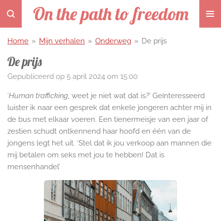
On the path to freedom
Ga
direct
naar
Home
»
Mijn verhalen
»
Onderweg
»
De prijs
de
hoofdinhoud
De prijs
Gepubliceerd op 5 april 2024 om 15:00
‘
Human trafficking,
weet je niet wat dat is
?
’ Geïnteresseerd
luister ik naar een gesprek dat enkele jongeren achter mij in
de bus met elkaar voeren. Een tienermeisje van een jaar of
zestien schudt ontkennend haar hoofd en één van de
jongens legt het uit. ‘Stel dat ik jou verkoop aan mannen die
mij betalen om seks met jou te hebben! Dat is
mensenhandel’