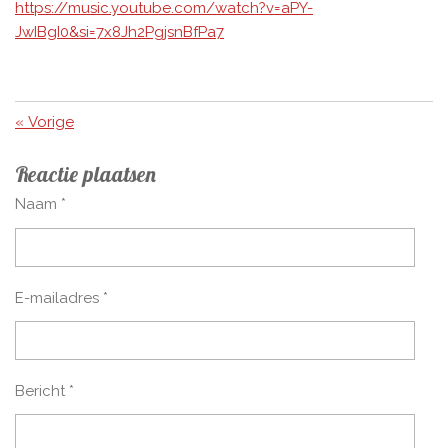
https://music.youtube.com/watch?v=aPY-
JwIBgI0&si=7x8Jh2PgjsnBfPa7
«
Vorige
Reactie plaatsen
Naam *
E-mailadres *
Bericht *