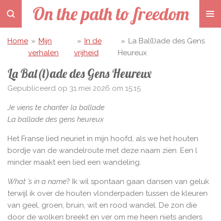
On the path to freedom
Ga
direct
naar
Home
»
Mijn
»
In de
»
La Bal(l)ade des Gens
de
verhalen
vrijheid
Heureux
hoofdinhoud
La Bal(l)ade des Gens Heureux
Gepubliceerd op 31 mei 2026 om 15:15
Je viens te chanter la ballade
La ballade des gens heureux
Het Franse lied neuriet in mijn hoofd, als we het houten
bordje van de wandelroute met deze naam zien. Een l
minder maakt een lied een wandeling.
What ’s in a name
? Ik wil spontaan gaan dansen van geluk
terwijl ik over de houten vlonderpaden tussen de kleuren
van geel, groen, bruin, wit en rood wandel. De zon die
door de wolken breekt en ver om me heen niets anders